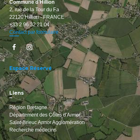
Commune d'Hillion
2, rue de la Tour du Fa
22120 Hillion - FRANCE
+33 2 96 32 21 04
Contact par formulaire
Espace Réservé
Liens
Région Bretagne
Département des Côtes d'Armor
Saint-Brieuc Armor Agglomération
Recherche médecins