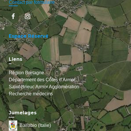
Contact par formulaire
Espace Réservé
Liens
Région Bretagne
Département des Côtes d'Armor
Saint-Brieuc Armor Agglomération
Recherche médecins
Jumelages
Ballabio (Italie)