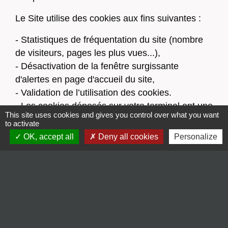
Le Site utilise des cookies aux fins suivantes :
- Statistiques de fréquentation du site (nombre
de visiteurs, pages les plus vues...),
- Désactivation de la fenêtre surgissante
d'alertes en page d'accueil du site,
- Validation de l’utilisation des cookies.
- Les cookies déposés sur votre terminal ont une
This site uses cookies and gives you control over what you want
durée de vie limitée à 183 jours. Au-delà de ce
to activate
délai, ils sont automatiquement supprimés.
OK, accept all
Deny all cookies
Personalize
La Structure n'utilise en aucun cas les données
récupérées par les cookies pour les réutiliser à
des fins commerciales ou de revente
d'informations privées.
Vous pouvez choisir de désactiver les cookies