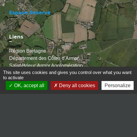
Espace Réservé
Liens
Région Bretagne
Département des Côtes d'Armor
Saint-Brieuc Armor Agglomération
This site uses cookies and gives you control over what you want
Recherche médecins
to activate
OK, accept all
Deny all cookies
Personalize
Jumelages
Ballabio (Italie)
Mentions légales
-
Politique de confidentialité
-
Accessibilité
-
Plan du site
-
Gestion des cookies