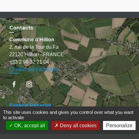
Contacts
Commune d'Hillion
2, rue de la Tour du Fa
22120 Hillion - FRANCE
+33 2 96 32 21 04
Contact par formulaire
Espace Réservé
This site uses cookies and gives you control over what you want
to activate
OK, accept all
Deny all cookies
Personalize
Liens