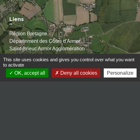
Liens
Région Bretagne
Département des Côtes d'Armor
Saint-Brieuc Armor Agglomération
Recherche médecins
This site uses cookies and gives you control over what you want
to activate
OK, accept all
Deny all cookies
Personalize
Jumelages
Ballabio (Italie)
Mentions légales
-
Politique de confidentialité
-
Accessibilité
-
Plan du site
-
Gestion des cookies