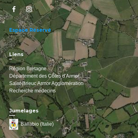
Espace Réservé
Liens
Région Bretagne
Département des Côtes d'Armor
Saint-Brieuc Armor Agglomération
Recherche médecins
Jumelages
Ballabio (Italie)