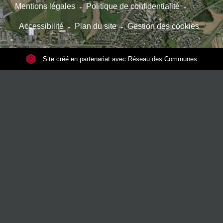
Mentions légales
-
Politique de confidentialité
-
Accessibilité
-
Plan du site
-
Gestion des cookies
Site créé en partenariat avec Réseau des Communes