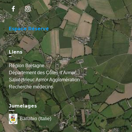
Espace Réservé
Liens
Région Bretagne
Département des Côtes d'Armor
Saint-Brieuc Armor Agglomération
Recherche médecins
Jumelages
Ballabio (Italie)