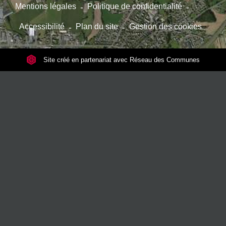
Mentions légales
-
Politique de confidentialité
-
Accessibilité
-
Plan du site
-
Gestion des cookies
Site créé en partenariat avec Réseau des Communes