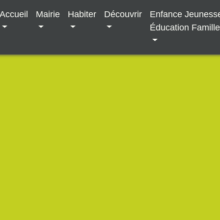
Accueil
Mairie
Habiter
Découvrir
Enfance Jeuness
Éducation Famill