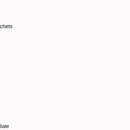
chets
 Baie