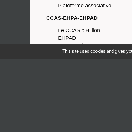
Plateforme associative
CCAS-EHPA-EHPAD
Le CCAS d'Hillion
EHPAD
EHPA - Résidence Autonomie
This site uses cookies and gives you
SAAD
Contacts et liens
Autres services
Contacts